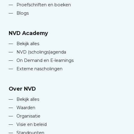
—
Proefschriften en boeken
—
Blogs
NVD Academy
—
Bekijk alles
—
NVD (scholings)agenda
—
On Demand en E-learnings
—
Externe nascholingen
Over NVD
—
Bekijk alles
—
Waarden
—
Organisatie
—
Visie en beleid
—
Standpunten