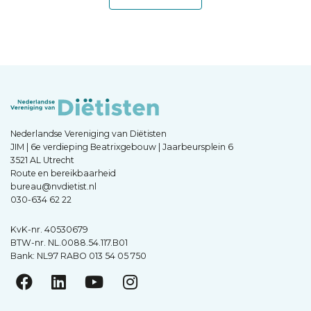
Nederlandse Vereniging van Diëtisten
JIM | 6e verdieping Beatrixgebouw | Jaarbeursplein 6
3521 AL Utrecht
Route en bereikbaarheid
bureau@nvdietist.nl
030-634 62 22
KvK-nr. 40530679
BTW-nr. NL.0088.54.117.B01
Bank: NL97 RABO 013 54 05 750