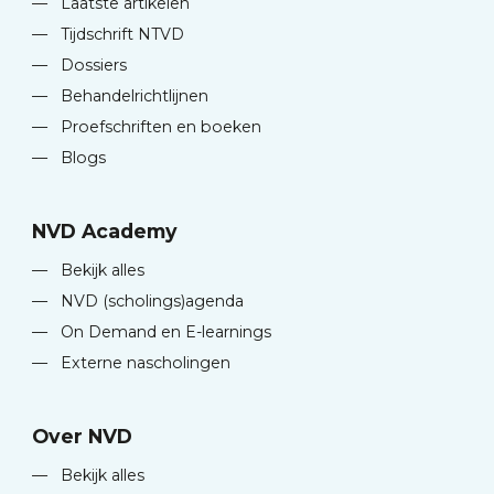
—
Laatste artikelen
—
Tijdschrift NTVD
—
Dossiers
—
Behandelrichtlijnen
—
Proefschriften en boeken
—
Blogs
NVD Academy
—
Bekijk alles
—
NVD (scholings)agenda
—
On Demand en E-learnings
—
Externe nascholingen
Over NVD
—
Bekijk alles