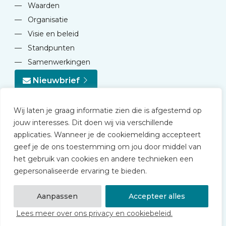
—
Waarden
—
Organisatie
—
Visie en beleid
—
Standpunten
—
Samenwerkingen
Nieuwbrief
Wij laten je graag informatie zien die is afgestemd op
jouw interesses. Dit doen wij via verschillende
applicaties. Wanneer je de cookiemelding accepteert
geef je de ons toestemming om jou door middel van
© 2026 NVD
het gebruik van cookies en andere technieken een
Privacy statement
gepersonaliseerde ervaring te bieden.
Disclaimer
Algemene voorwaarden NVD Academy
Aanpassen
Accepteer alles
Lees meer over ons privacy en cookiebeleid.