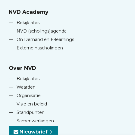
NVD Academy
—
Bekijk alles
—
NVD (scholings)agenda
—
On Demand en E-learnings
—
Externe nascholingen
Over NVD
—
Bekijk alles
—
Waarden
—
Organisatie
—
Visie en beleid
—
Standpunten
—
Samenwerkingen
Nieuwbrief