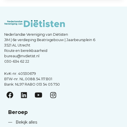
Nederlandse Vereniging van Diëtisten
JIM | 6e verdieping Beatrixgebouw | Jaarbeursplein 6
3521 AL Utrecht
Route en bereikbaarheid
bureau@nvdietist.nl
030-634 62 22
KvK-nr. 40530679
BTW-nr. NL.0088.54.117.B01
Bank: NL97 RABO 013 54 05 750
Beroep
—
Bekijk alles