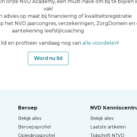
n in onze NVD Academy, een must-have om bij te blijven i
vak!
n advies op maat bij financiering of kwaliteitsregistratie
op het NVD jaarcongres, verzekeringen, ZorgDomein en
aantekening leefstijlcoaching
lid en profiteer vandaag nog van
alle voordelen
!
Word nu lid
Beroep
NVD Kenniscent
Bekijk alles
Bekijk alles
Beroepsprofiel
Laatste artikelen
Opleidingsprofiel
Tijdschrift NTVD