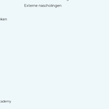
Externe nascholingen
eken
cademy