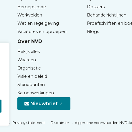
Beroepscode
Dossiers
Werkvelden
Behandelrichtlijnen
Wet en regelgeving
Proefschriften en bo
Vacatures en oproepen
Blogs
Over NVD
Bekijk alles
Waarden
Organisatie
Visie en beleid
Standpunten
Samenwerkingen
Nieuwbrief
Privacy statement
Disclaimer
Algemene voorwaarden NVD A
NVD