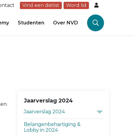
ontact
Vind een diëtist
Word lid
emy
Studenten
Over NVD
Jaarverslag 2024
ken.
Jaarverslag 2024
Belangenbehartiging &
Lobby in 2024