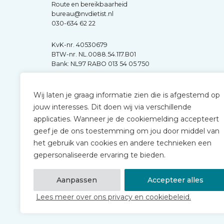
Route en bereikbaarheid
bureau@nvdietist.nl
030-634 62 22
KvK-nr. 40530679
BTW-nr. NL.0088.54.117.B01
Bank: NL97 RABO 013 54 05 750
Wij laten je graag informatie zien die is afgestemd op
jouw interesses. Dit doen wij via verschillende
applicaties. Wanneer je de cookiemelding accepteert
geef je de ons toestemming om jou door middel van
het gebruik van cookies en andere technieken een
gepersonaliseerde ervaring te bieden.
Aanpassen
Accepteer alles
Lees meer over ons privacy en cookiebeleid.
© 2026 