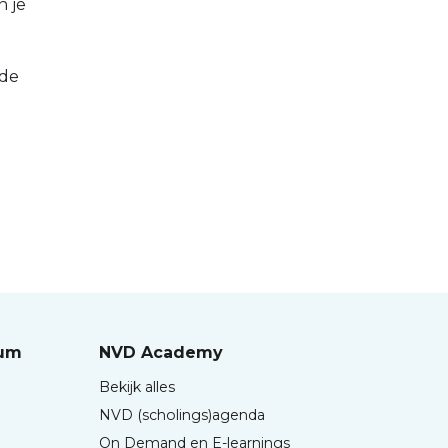
n je
 de
rum
NVD Academy
Bekijk alles
NVD (scholings)agenda
On Demand en E-learnings