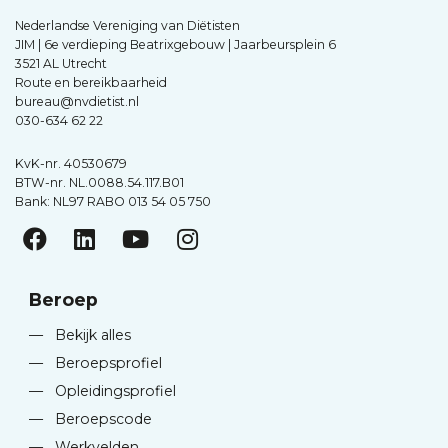
Nederlandse Vereniging van Diëtisten
JIM | 6e verdieping Beatrixgebouw | Jaarbeursplein 6
3521 AL Utrecht
Route en bereikbaarheid
bureau@nvdietist.nl
030-634 62 22
KvK-nr. 40530679
BTW-nr. NL.0088.54.117.B01
Bank: NL97 RABO 013 54 05 750
Beroep
—
Bekijk alles
—
Beroepsprofiel
—
Opleidingsprofiel
—
Beroepscode
—
Werkvelden