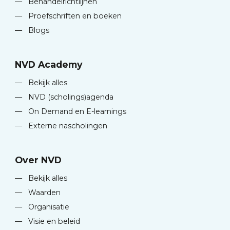
—
Behandelrichtlijnen
—
Proefschriften en boeken
—
Blogs
NVD Academy
—
Bekijk alles
—
NVD (scholings)agenda
—
On Demand en E-learnings
—
Externe nascholingen
Over NVD
—
Bekijk alles
—
Waarden
—
Organisatie
—
Visie en beleid