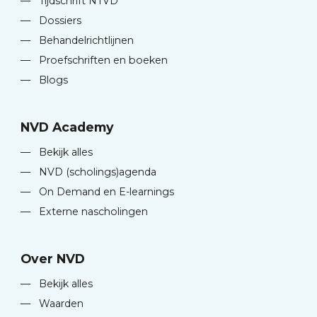
—
Tijdschrift NTVD
—
Dossiers
—
Behandelrichtlijnen
—
Proefschriften en boeken
—
Blogs
NVD Academy
—
Bekijk alles
—
NVD (scholings)agenda
—
On Demand en E-learnings
—
Externe nascholingen
Over NVD
—
Bekijk alles
—
Waarden