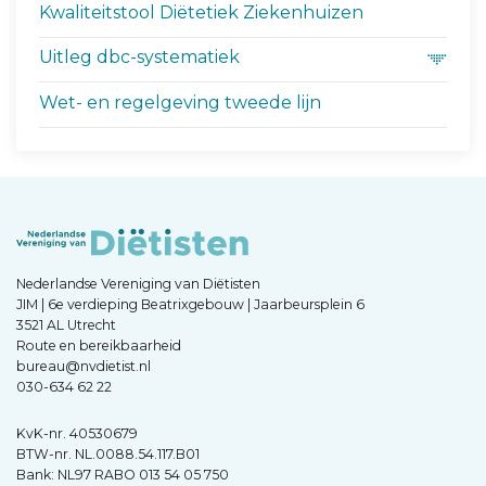
Kwaliteitstool Diëtetiek Ziekenhuizen
Uitleg dbc-systematiek
Wet- en regelgeving tweede lijn
Nederlandse Vereniging van Diëtisten
JIM | 6e verdieping Beatrixgebouw | Jaarbeursplein 6
3521 AL Utrecht
Route en bereikbaarheid
bureau@nvdietist.nl
030-634 62 22
KvK-nr. 40530679
BTW-nr. NL.0088.54.117.B01
Bank: NL97 RABO 013 54 05 750