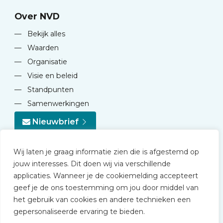
Over NVD
—
Bekijk alles
—
Waarden
—
Organisatie
—
Visie en beleid
—
Standpunten
—
Samenwerkingen
Nieuwbrief
Wij laten je graag informatie zien die is afgestemd op
jouw interesses. Dit doen wij via verschillende
applicaties. Wanneer je de cookiemelding accepteert
geef je de ons toestemming om jou door middel van
© 2026 NVD
het gebruik van cookies en andere technieken een
Privacy statement
gepersonaliseerde ervaring te bieden.
Disclaimer
Algemene voorwaarden NVD Academy