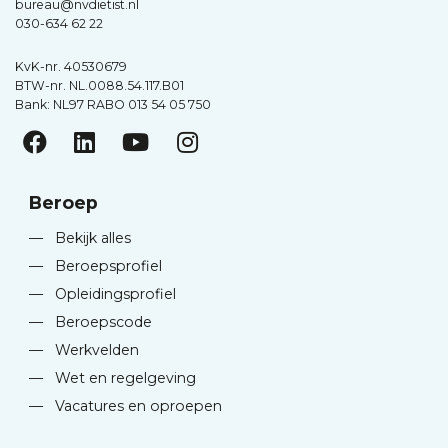
bureau@nvdietist.nl
030-634 62 22
KvK-nr. 40530679
BTW-nr. NL.0088.54.117.B01
Bank: NL97 RABO 013 54 05 750
Beroep
—
Bekijk alles
—
Beroepsprofiel
—
Opleidingsprofiel
—
Beroepscode
—
Werkvelden
—
Wet en regelgeving
—
Vacatures en oproepen