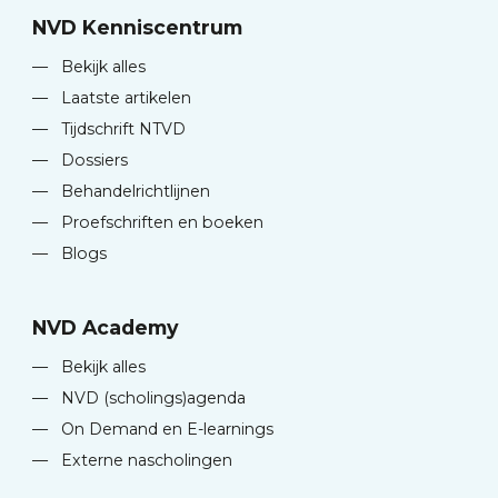
NVD Kenniscentrum
—
Bekijk alles
—
Laatste artikelen
—
Tijdschrift NTVD
—
Dossiers
—
Behandelrichtlijnen
—
Proefschriften en boeken
—
Blogs
NVD Academy
—
Bekijk alles
—
NVD (scholings)agenda
—
On Demand en E-learnings
—
Externe nascholingen