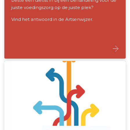
beste een diëtist in bij een behandeling voor de
juiste voedingszorg op de juiste plek?
Vind het antwoord in de Artsenwijzer.