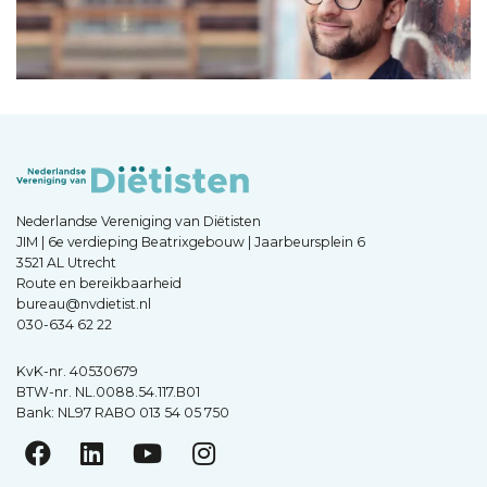
Nederlandse Vereniging van Diëtisten
JIM | 6e verdieping Beatrixgebouw | Jaarbeursplein 6
3521 AL Utrecht
Route en bereikbaarheid
bureau@nvdietist.nl
030-634 62 22
KvK-nr. 40530679
BTW-nr. NL.0088.54.117.B01
Bank: NL97 RABO 013 54 05 750