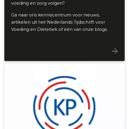
voeding en zorg volgen?
Ga naar ons kenniscentrum voor nieuws,
artikelen uit het Nederlands Tijdschrift voor
Voeding en Diëtetiek of één van onze blogs.
Kwaliteitsregister Paramedici