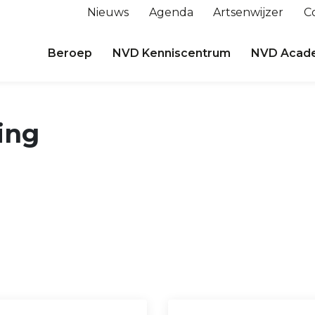
Nieuws
Agenda
Artsenwijzer
C
Beroep
NVD Kenniscentrum
NVD Acad
ing