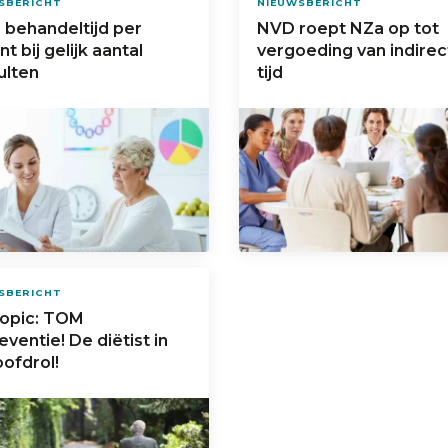
SBERICHT
NIEUWSBERICHT
 behandeltijd per
NVD roept NZa op tot
nt bij gelijk aantal
vergoeding van indirec
ulten
tijd
SBERICHT
topic: TOM
eventie! De diëtist in
ofdrol!