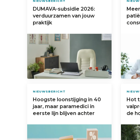
NIEUWSBERICHT
NIEUW
DUMAVA-subsidie 2026:
Meer
verduurzamen van jouw
patië
praktijk
cons
NIEUWSBERICHT
NIEUW
Hoogste loonstijging in 40
Hot 
jaar, maar paramedici in
valpr
eerste lijn blijven achter
de ho