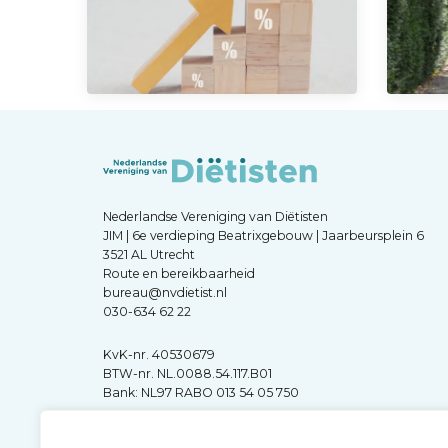
Nederlandse Vereniging van Diëtisten
JIM | 6e verdieping Beatrixgebouw | Jaarbeursplein 6
3521 AL Utrecht
Route en bereikbaarheid
bureau@nvdietist.nl
030-634 62 22
KvK-nr. 40530679
BTW-nr. NL.0088.54.117.B01
Bank: NL97 RABO 013 54 05 750