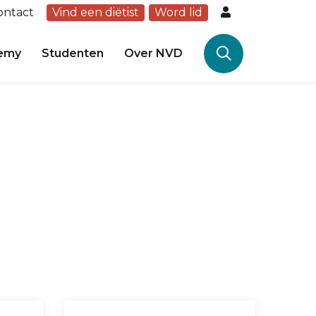
ontact
Vind een diëtist
Word lid
emy
Studenten
Over NVD