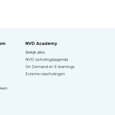
rum
NVD Academy
Bekijk alles
NVD (scholings)agenda
On Demand en E-learnings
Externe nascholingen
eken