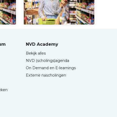
rum
NVD Academy
Bekijk alles
NVD (scholings)agenda
On Demand en E-learnings
Externe nascholingen
eken