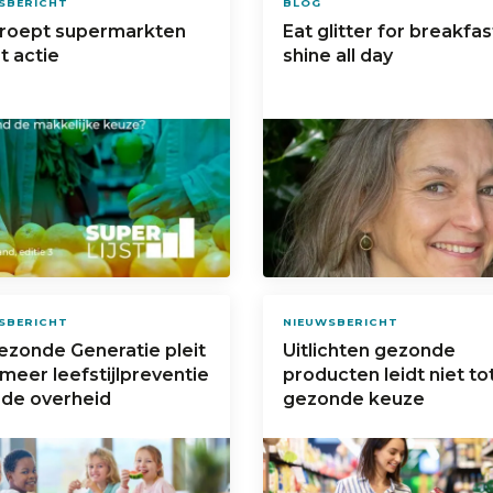
SBERICHT
BLOG
roept supermarkten
Eat glitter for breakfa
t actie
shine all day
SBERICHT
NIEUWSBERICHT
ezonde Generatie pleit
Uitlichten gezonde
meer leefstijlpreventie
producten leidt niet to
 de overheid
gezonde keuze