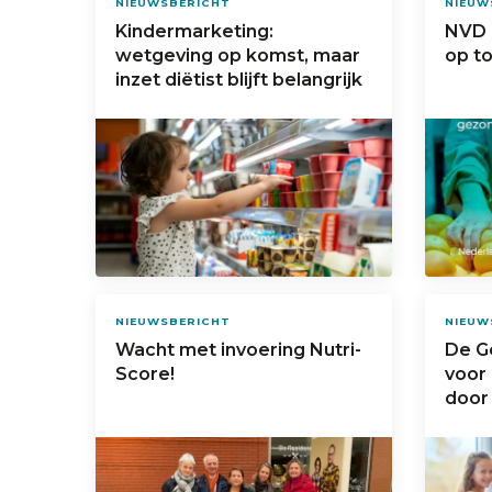
NIEUWSBERICHT
NIEUW
Kindermarketing:
NVD 
wetgeving op komst, maar
op to
inzet diëtist blijft belangrijk
NIEUWSBERICHT
NIEUW
Wacht met invoering Nutri-
De G
Score!
voor 
door