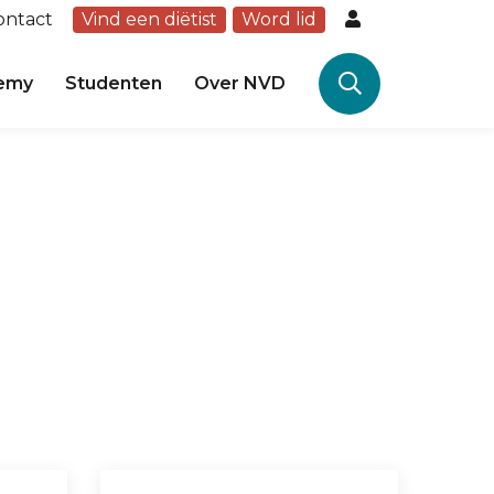
ontact
Vind een diëtist
Word lid
emy
Studenten
Over NVD