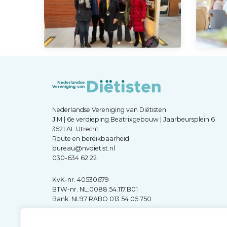
Nederlandse Vereniging van Diëtisten
JIM | 6e verdieping Beatrixgebouw | Jaarbeursplein 6
3521 AL Utrecht
Route en bereikbaarheid
bureau@nvdietist.nl
030-634 62 22
KvK-nr. 40530679
BTW-nr. NL.0088.54.117.B01
Bank: NL97 RABO 013 54 05 750