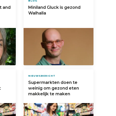
BLOG
st and
Miniland Gluck is gezond
Walhalla
NIEUWSBERICHT
Supermarkten doen te
t
weinig om gezond eten
makkelijk te maken