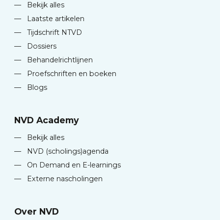
—
Bekijk alles
—
Laatste artikelen
—
Tijdschrift NTVD
—
Dossiers
—
Behandelrichtlijnen
—
Proefschriften en boeken
—
Blogs
NVD Academy
—
Bekijk alles
—
NVD (scholings)agenda
—
On Demand en E-learnings
—
Externe nascholingen
Over NVD