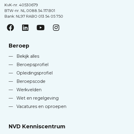
KvK-nr. 40530679
BTW-nr. NL.0088.54.117.B01
Bank: NL97 RABO 013 54 05 750
Beroep
—
Bekijk alles
—
Beroepsprofiel
—
Opleidingsprofiel
—
Beroepscode
—
Werkvelden
—
Wet en regelgeving
—
Vacatures en oproepen
NVD Kenniscentrum