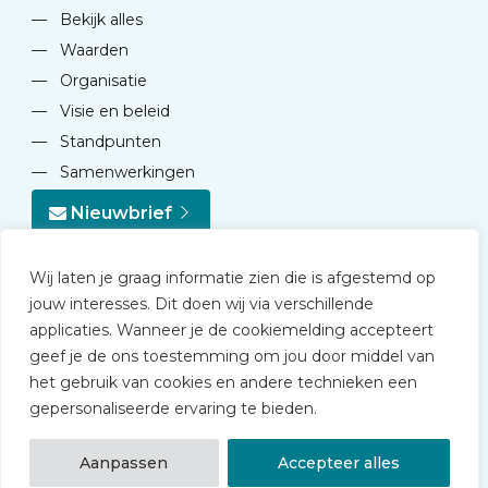
—
Bekijk alles
—
Waarden
—
Organisatie
—
Visie en beleid
—
Standpunten
—
Samenwerkingen
Nieuwbrief
Wij laten je graag informatie zien die is afgestemd op
jouw interesses. Dit doen wij via verschillende
applicaties. Wanneer je de cookiemelding accepteert
geef je de ons toestemming om jou door middel van
© 2026 NVD
het gebruik van cookies en andere technieken een
Privacy statement
gepersonaliseerde ervaring te bieden.
Disclaimer
Algemene voorwaarden NVD Academy
Aanpassen
Accepteer alles