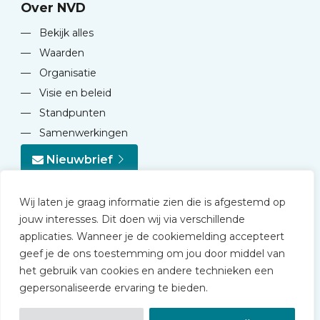
Over NVD
—
Bekijk alles
—
Waarden
—
Organisatie
—
Visie en beleid
—
Standpunten
—
Samenwerkingen
Nieuwbrief
Wij laten je graag informatie zien die is afgestemd op
jouw interesses. Dit doen wij via verschillende
applicaties. Wanneer je de cookiemelding accepteert
geef je de ons toestemming om jou door middel van
© 2026 NVD
het gebruik van cookies en andere technieken een
Privacy statement
gepersonaliseerde ervaring te bieden.
Disclaimer
Algemene voorwaarden NVD Academy