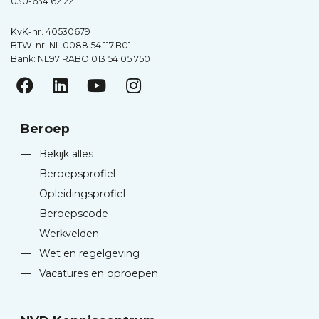
030-634 62 22
KvK-nr. 40530679
BTW-nr. NL.0088.54.117.B01
Bank: NL97 RABO 013 54 05 750
Beroep
—
Bekijk alles
—
Beroepsprofiel
—
Opleidingsprofiel
—
Beroepscode
—
Werkvelden
—
Wet en regelgeving
—
Vacatures en oproepen