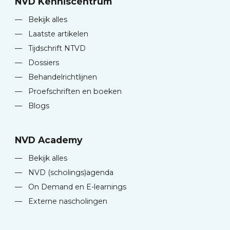
NVD Kenniscentrum
—
Bekijk alles
—
Laatste artikelen
—
Tijdschrift NTVD
—
Dossiers
—
Behandelrichtlijnen
—
Proefschriften en boeken
—
Blogs
NVD Academy
—
Bekijk alles
—
NVD (scholings)agenda
—
On Demand en E-learnings
—
Externe nascholingen