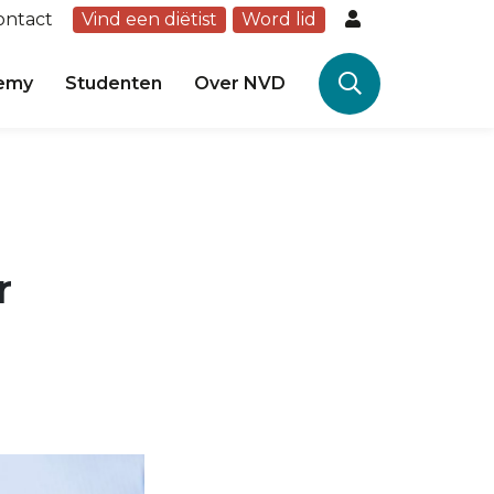
ontact
Vind een diëtist
Word lid
emy
Studenten
Over NVD
r