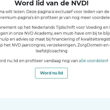
Word lid van de NVD!
a wilt lezen. Deze pagina is exclusief voor leden van de N
 premium-pagina’s én profiteer je van nog meer voordelen
nnement op het Nederlands Tijdschrift voor Voeding en 
ingen in onze NVD Academy, een must-have om bij te blijv
 hulp en advies op maat bij financiering of kwaliteitsregist
op het NVD jaarcongres, verzekeringen, ZorgDomein en
leefstijlcoaching
rd nu lid en profiteer vandaag nog van
alle voordelen
!
Word nu lid