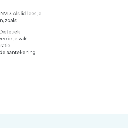
VD. Als lid lees je
, zoals:
Diëtetiek
en in je vak!
ratie
 de aantekening