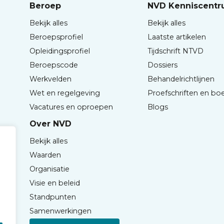
Beroep
NVD Kenniscent
Bekijk alles
Bekijk alles
Beroepsprofiel
Laatste artikelen
Opleidingsprofiel
Tijdschrift NTVD
Beroepscode
Dossiers
Werkvelden
Behandelrichtlijnen
Wet en regelgeving
Proefschriften en bo
Vacatures en oproepen
Blogs
Over NVD
Bekijk alles
Waarden
Organisatie
Visie en beleid
Standpunten
Samenwerkingen