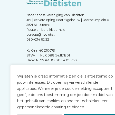
Nederlandse Vereniging van Diëtisten
JIM | 6e verdieping Beatrixgebouw | Jaarbeursplein 6
3521 AL Utrecht
Route en bereikbaarheid
bureau@nvdietist.nl
030-634 62 22
KvK-nr. 40530679
BTW-nr. NL.0088.54.117.B01
Bank: NL97 RABO 013 54 05 750
Wij laten je graag informatie zien die is afgestemd op
jouw interesses. Dit doen wij via verschillende
applicaties. Wanneer je de cookiemelding accepteert
geef je de ons toestemming om jou door middel van
het gebruik van cookies en andere technieken een
gepersonaliseerde ervaring te bieden.