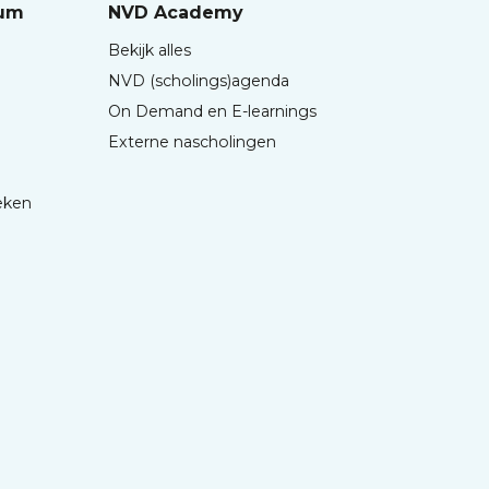
rum
NVD Academy
Bekijk alles
NVD (scholings)agenda
On Demand en E-learnings
Externe nascholingen
eken