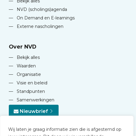
—
Bekijk alles
—
NVD (scholings)agenda
—
On Demand en E-learnings
—
Externe nascholingen
Over NVD
—
Bekijk alles
—
Waarden
—
Organisatie
—
Visie en beleid
—
Standpunten
—
Samenwerkingen
Nieuwbrief
Wij laten je graag informatie zien die is afgestemd op