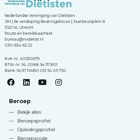
Nederlandse Vereniging van Diëtisten
JIM | 6e verdieping Beatrixgebouw | Jaarbeursplein 6
3521 AL Utrecht
Route en bereikbaarheid
bureau@nvdietist.nl
030-634 62 22
KvK-nr. 40530679
BTW-nr. NL.0088.54.117.B01
Bank: NL97 RABO 013 54 05 750
Beroep
—
Bekijk alles
—
Beroepsprofiel
—
Opleidingsprofiel
—
Beroepscode