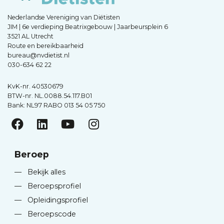
Nederlandse Vereniging van Diëtisten
JIM | 6e verdieping Beatrixgebouw | Jaarbeursplein 6
3521 AL Utrecht
Route en bereikbaarheid
bureau@nvdietist.nl
030-634 62 22
KvK-nr. 40530679
BTW-nr. NL.0088.54.117.B01
Bank: NL97 RABO 013 54 05 750
Beroep
—
Bekijk alles
—
Beroepsprofiel
—
Opleidingsprofiel
—
Beroepscode