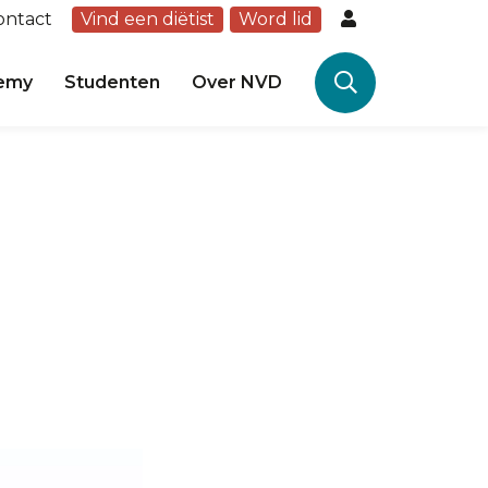
ontact
Vind een diëtist
Word lid
emy
Studenten
Over NVD