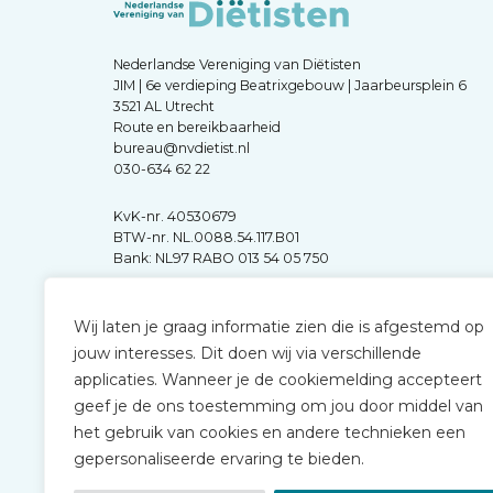
Nederlandse Vereniging van Diëtisten
JIM | 6e verdieping Beatrixgebouw | Jaarbeursplein 6
3521 AL Utrecht
Route en bereikbaarheid
bureau@nvdietist.nl
030-634 62 22
KvK-nr. 40530679
BTW-nr. NL.0088.54.117.B01
Bank: NL97 RABO 013 54 05 750
Wij laten je graag informatie zien die is afgestemd op
jouw interesses. Dit doen wij via verschillende
applicaties. Wanneer je de cookiemelding accepteert
geef je de ons toestemming om jou door middel van
het gebruik van cookies en andere technieken een
gepersonaliseerde ervaring te bieden.