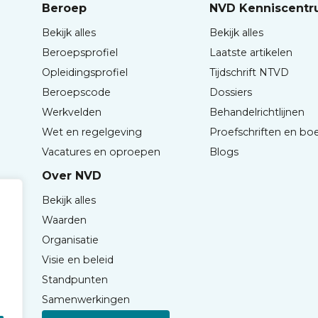
Beroep
NVD Kenniscent
Bekijk alles
Bekijk alles
Beroepsprofiel
Laatste artikelen
Opleidingsprofiel
Tijdschrift NTVD
Beroepscode
Dossiers
Werkvelden
Behandelrichtlijnen
Wet en regelgeving
Proefschriften en bo
Vacatures en oproepen
Blogs
Over NVD
Bekijk alles
Waarden
Organisatie
Visie en beleid
Standpunten
Samenwerkingen