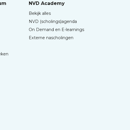
rum
NVD Academy
Bekijk alles
NVD (scholings)agenda
On Demand en E-learnings
Externe nascholingen
eken