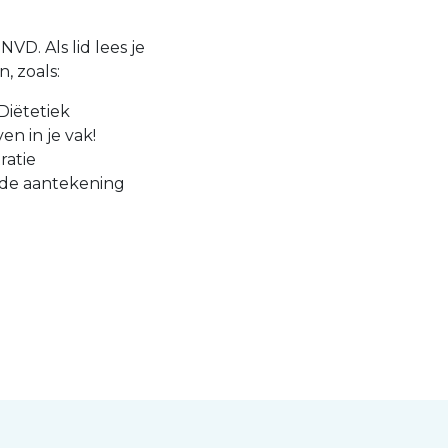
VD. Als lid lees je
, zoals:
Diëtetiek
en in je vak!
ratie
 de aantekening