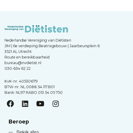
Nederlandse Vereniging van Diëtisten
JIM | 6e verdieping Beatrixgebouw | Jaarbeursplein 6
3521 AL Utrecht
Route en bereikbaarheid
bureau@nvdietist.nl
030-634 62 22
KvK-nr. 40530679
BTW-nr. NL.0088.54.117.B01
Bank: NL97 RABO 013 54 05 750
Beroep
—
Bekijk alles