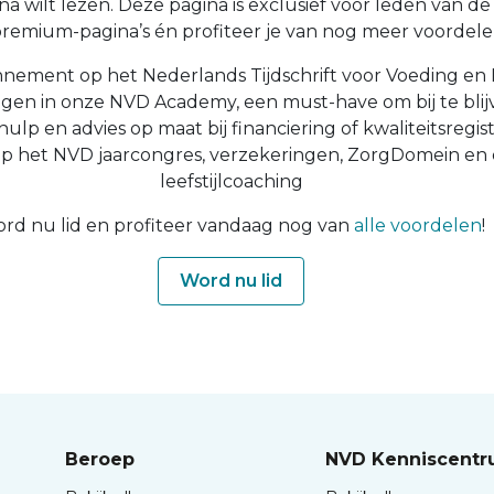
a wilt lezen. Deze pagina is exclusief voor leden van de N
 premium-pagina’s én profiteer je van nog meer voordelen
nnement op het Nederlands Tijdschrift voor Voeding en 
ingen in onze NVD Academy, een must-have om bij te blijv
 hulp en advies op maat bij financiering of kwaliteitsregist
op het NVD jaarcongres, verzekeringen, ZorgDomein en
leefstijlcoaching
rd nu lid en profiteer vandaag nog van
alle voordelen
!
Word nu lid
Beroep
NVD Kenniscent