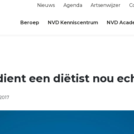
Nieuws
Agenda
Artsenwijzer
C
Beroep
NVD Kenniscentrum
NVD Acad
ient een diëtist nou ec
2017