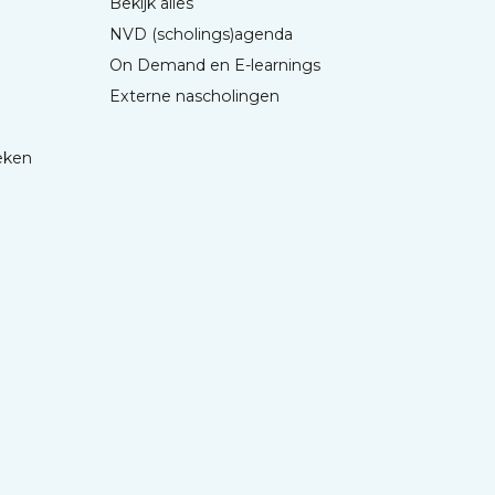
Bekijk alles
NVD (scholings)agenda
On Demand en E-learnings
Externe nascholingen
eken