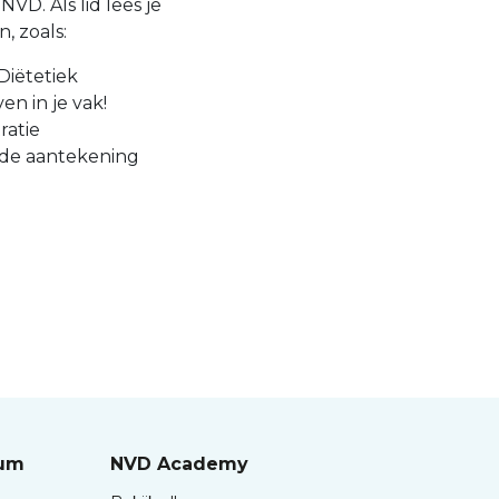
VD. Als lid lees je
, zoals:
Diëtetiek
en in je vak!
ratie
 de aantekening
rum
NVD Academy