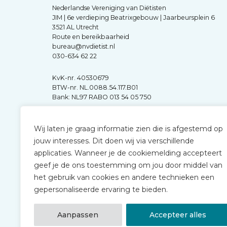
Nederlandse Vereniging van Diëtisten
JIM | 6e verdieping Beatrixgebouw | Jaarbeursplein 6
3521 AL Utrecht
Route en bereikbaarheid
bureau@nvdietist.nl
030-634 62 22
KvK-nr. 40530679
BTW-nr. NL.0088.54.117.B01
Bank: NL97 RABO 013 54 05 750
Wij laten je graag informatie zien die is afgestemd op
jouw interesses. Dit doen wij via verschillende
applicaties. Wanneer je de cookiemelding accepteert
geef je de ons toestemming om jou door middel van
het gebruik van cookies en andere technieken een
gepersonaliseerde ervaring te bieden.
Aanpassen
Accepteer alles