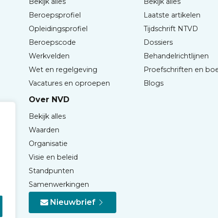
Bekijk alles
Bekijk alles
Beroepsprofiel
Laatste artikelen
Opleidingsprofiel
Tijdschrift NTVD
Beroepscode
Dossiers
Werkvelden
Behandelrichtlijnen
Wet en regelgeving
Proefschriften en bo
Vacatures en oproepen
Blogs
Over NVD
Bekijk alles
Waarden
Organisatie
Visie en beleid
Standpunten
Samenwerkingen
Nieuwbrief