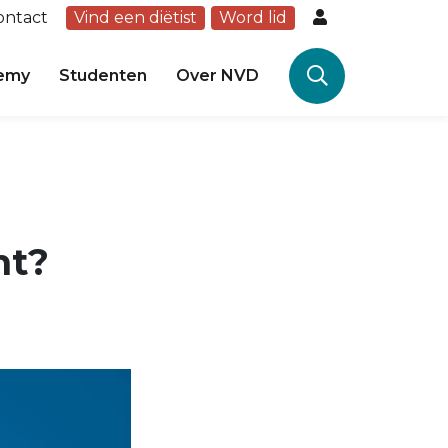
ontact
Vind een diëtist
Word lid
emy
Studenten
Over NVD
ht?