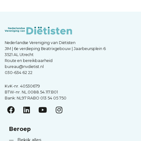
Nederlandse Vereniging van Diëtisten
JIM | 6e verdieping Beatrixgebouw | Jaarbeursplein 6
3521 AL Utrecht
Route en bereikbaarheid
bureau@nvdietist.nl
030-634 62 22
KvK-nr. 40530679
BTW-nr. NL.0088.54.117.B01
Bank: NL97 RABO 013 54 05 750
Beroep
—
Bekijk alles