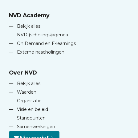
NVD Academy
—
Bekijk alles
—
NVD (scholings)agenda
—
On Demand en E-learnings
—
Externe nascholingen
Over NVD
—
Bekijk alles
—
Waarden
—
Organisatie
—
Visie en beleid
—
Standpunten
—
Samenwerkingen
Nieuwbrief