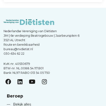
Nederlandse Vereniging van Diëtisten
JIM | 6e verdieping Beatrixgebouw | Jaarbeursplein 6
3521 AL Utrecht
Route en bereikbaarheid
bureau@nvdietist.nl
030-634 62 22
KvK-nr. 40530679
BTW-nr. NL.0088.54.117.B01
Bank: NL97 RABO 013 54 05 750
Beroep
—
Bekijk alles