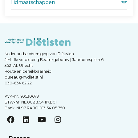
Lidmaatschappen
Nederlandse Vereniging van Diëtisten
JIM | 6e verdieping Beatrixgebouw | Jaarbeursplein 6
3521 AL Utrecht
Route en bereikbaarheid
bureau@nvdietist.nl
030-634 62 22
KvK-nr. 40530679
BTW-nr. NL.0088.54.117.B01
Bank: NL97 RABO 013 54 05 750