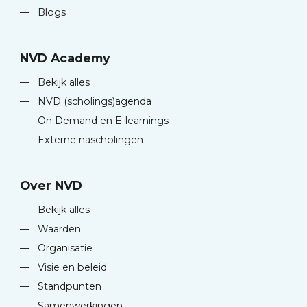
—
Blogs
NVD Academy
—
Bekijk alles
—
NVD (scholings)agenda
—
On Demand en E-learnings
—
Externe nascholingen
Over NVD
—
Bekijk alles
—
Waarden
—
Organisatie
—
Visie en beleid
—
Standpunten
—
Samenwerkingen