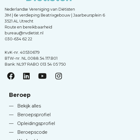
Nederlandse Vereniging van Diëtisten
JIM | 6e verdieping Beatrixgebouw | Jaarbeursplein 6
3521 AL Utrecht
Route en bereikbaarheid
bureau@nvdietist.nl
030-634 62 22
KvK-nr. 40530679
BTW-nr. NL.0088.54.117.B01
Bank: NL97 RABO 013 54 05 750
Beroep
—
Bekijk alles
—
Beroepsprofiel
—
Opleidingsprofiel
—
Beroepscode