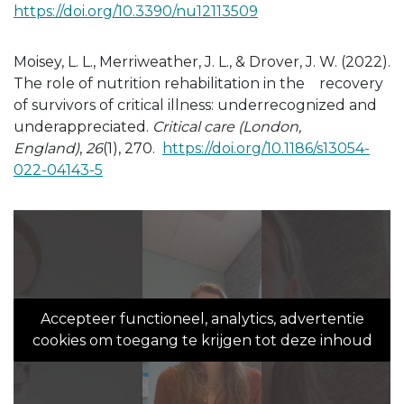
https://doi.org/10.3390/nu12113509
Moisey, L. L., Merriweather, J. L., & Drover, J. W. (2022).
The role of nutrition rehabilitation in the recovery
of survivors of critical illness: underrecognized and
underappreciated.
Critical care (London,
England)
,
26
(1), 270.
https://doi.org/10.1186/s13054-
022-04143-5
Accepteer functioneel, analytics, advertentie
cookies om toegang te krijgen tot deze inhoud