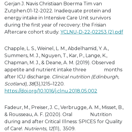
Gerjan J. Navis Christiaan Boerma Tim van
Zutphen.01-12-2022. Inadequate protein and
energy intake in Intensive Care Unit survivors
during the first year of recovery: the Frisian
Aftercare cohort study.
YCLNU-D-22-02253 (2).pdf
Chapple, L. S., Weinel, L. M., Abdelhamid, Y. A.,
Summers, M. J., Nguyen, T., Kar, P., Lange, K.,
Chapman, M. J., & Deane, A. M. (2019). Observed
appetite and nutrient intake three months
after ICU discharge.
Clinical nutrition (Edinburgh,
Scotland)
,
38
(3),1215–1220.
https://doi.org/10.1016/j.clnu.2018.05.002
Fadeur, M., Preiser, J. C., Verbrugge, A. M., Misset, B.,
& Rousseau, A. F. (2020). Oral Nutrition
during and after Critical Illness: SPICES for Quality
of Care!.
Nutrients
,
12
(11), 3509.