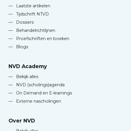
—
Laatste artikelen
—
Tijdschrift NTVD
—
Dossiers
—
Behandelrichtlijnen
—
Proefschriften en boeken
—
Blogs
NVD Academy
—
Bekijk alles
—
NVD (scholings)agenda
—
On Demand en E-learnings
—
Externe nascholingen
Over NVD