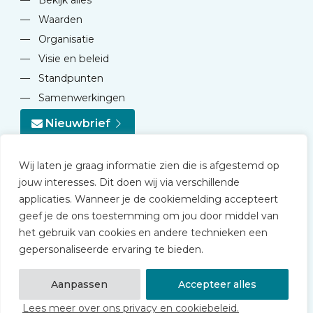
—
Bekijk alles
—
Waarden
—
Organisatie
—
Visie en beleid
—
Standpunten
—
Samenwerkingen
Nieuwbrief
Wij laten je graag informatie zien die is afgestemd op
jouw interesses. Dit doen wij via verschillende
applicaties. Wanneer je de cookiemelding accepteert
geef je de ons toestemming om jou door middel van
© 2026 NVD
het gebruik van cookies en andere technieken een
Privacy statement
gepersonaliseerde ervaring te bieden.
Disclaimer
Algemene voorwaarden NVD Academy
Aanpassen
Accepteer alles
Lees meer over ons privacy en cookiebeleid.