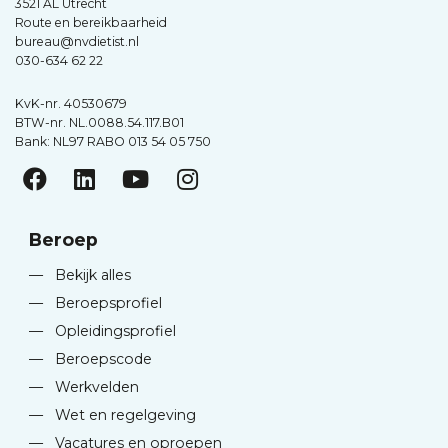
3521 AL Utrecht
Route en bereikbaarheid
bureau@nvdietist.nl
030-634 62 22
KvK-nr. 40530679
BTW-nr. NL.0088.54.117.B01
Bank: NL97 RABO 013 54 05 750
Beroep
—
Bekijk alles
—
Beroepsprofiel
—
Opleidingsprofiel
—
Beroepscode
—
Werkvelden
—
Wet en regelgeving
—
Vacatures en oproepen