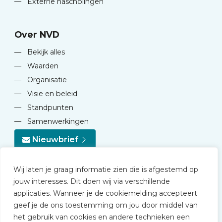
—
Externe nascholingen
Over NVD
—
Bekijk alles
—
Waarden
—
Organisatie
—
Visie en beleid
—
Standpunten
—
Samenwerkingen
Nieuwbrief
Wij laten je graag informatie zien die is afgestemd op
jouw interesses. Dit doen wij via verschillende
applicaties. Wanneer je de cookiemelding accepteert
geef je de ons toestemming om jou door middel van
© 2026 NVD
het gebruik van cookies en andere technieken een
Privacy statement