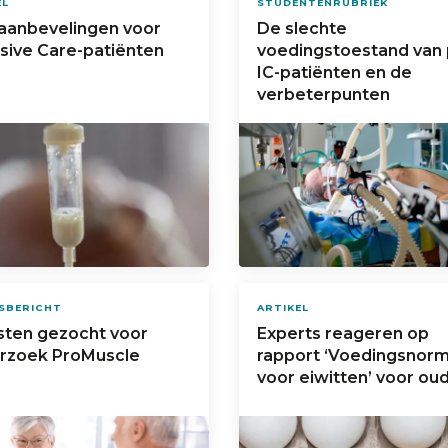
EL
STUDENTENRUBRIEK
taanbevelingen voor
De slechte
sive Care-patiënten
voedingstoestand van 
IC-patiënten en de
verbeterpunten
SBERICHT
ARTIKEL
isten gezocht voor
Experts reageren op
rzoek ProMuscle
rapport ‘Voedingsnor
voor eiwitten’ voor ou