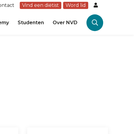
ontact
Vind een diëtist
Word lid
emy
Studenten
Over NVD