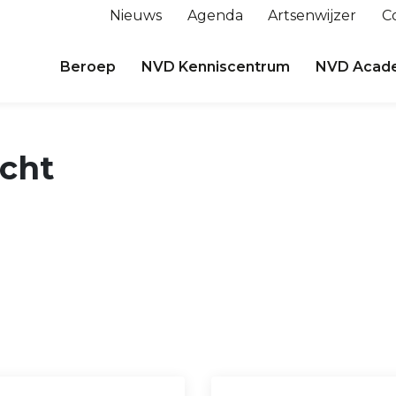
Nieuws
Agenda
Artsenwijzer
C
Beroep
NVD Kenniscentrum
NVD Acad
acht