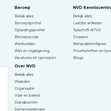
Beroep
NVD Kenniscent
Bekijk alles
Bekijk alles
Beroepsprofiel
Laatste artikelen
Opleidingsprofiel
Tijdschrift NTVD
Beroepscode
Dossiers
Werkvelden
Behandelrichtlijnen
Wet en regelgeving
Proefschriften en bo
Vacatures en oproepen
Blogs
Over NVD
Bekijk alles
Waarden
Organisatie
Visie en beleid
Standpunten
Samenwerkingen