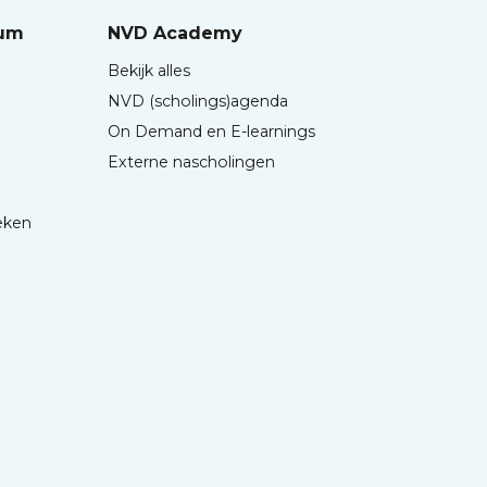
rum
NVD Academy
Bekijk alles
NVD (scholings)agenda
On Demand en E-learnings
Externe nascholingen
eken