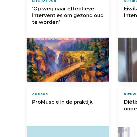
LITERATUUR
ARTIK
‘Op weg naar effectieve
Eiwi
interventies om gezond oud
Inten
te worden’
CURSUS
NIEUW
ProMuscle in de praktijk
Diët
onde