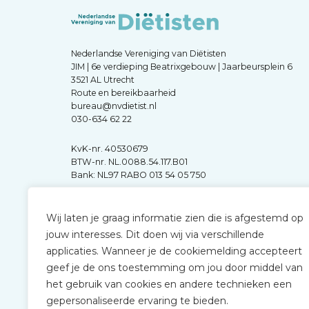
Nederlandse Vereniging van Diëtisten
JIM | 6e verdieping Beatrixgebouw | Jaarbeursplein 6
3521 AL Utrecht
Route en bereikbaarheid
bureau@nvdietist.nl
030-634 62 22
KvK-nr. 40530679
BTW-nr. NL.0088.54.117.B01
Bank: NL97 RABO 013 54 05 750
Wij laten je graag informatie zien die is afgestemd op
jouw interesses. Dit doen wij via verschillende
applicaties. Wanneer je de cookiemelding accepteert
geef je de ons toestemming om jou door middel van
het gebruik van cookies en andere technieken een
gepersonaliseerde ervaring te bieden.