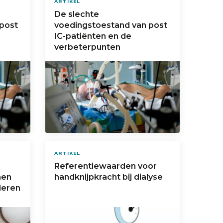
ARTIKEL
De slechte
post
voedingstoestand van post
IC-patiënten en de
verbeterpunten
ARTIKEL
Referentiewaarden voor
men
handknijpkracht bij dialyse
deren