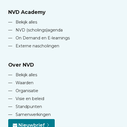
NVD Academy
—
Bekijk alles
—
NVD (scholings)agenda
—
On Demand en E-learnings
—
Externe nascholingen
Over NVD
—
Bekijk alles
—
Waarden
—
Organisatie
—
Visie en beleid
—
Standpunten
—
Samenwerkingen
Nieuwbrief