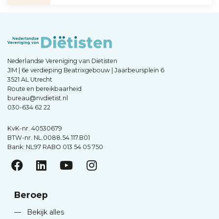
Nederlandse Vereniging van Diëtisten
JIM | 6e verdieping Beatrixgebouw | Jaarbeursplein 6
3521 AL Utrecht
Route en bereikbaarheid
bureau@nvdietist.nl
030-634 62 22
KvK-nr. 40530679
BTW-nr. NL.0088.54.117.B01
Bank: NL97 RABO 013 54 05 750
Beroep
—
Bekijk alles