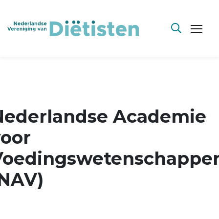
Nederlandse Academie
voor
Voedingswetenschappe
(NAV)