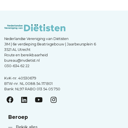
Nederlandse Vereniging van Diëtisten
JIM | 6e verdieping Beatrixgebouw | Jaarbeursplein 6
3521 AL Utrecht
Route en bereikbaarheid
bureau@nvdietist.nl
030-634 62 22
KvK-nr. 40530679
BTW-nr. NL.0088.54.117.B01
Bank: NL97 RABO 013 54 05 750
Beroep
—
Bekijk alles