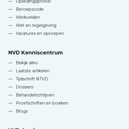
—
Opleidingsprofiel
—
Beroepscode
—
Werkvelden
—
Wet en regelgeving
—
Vacatures en oproepen
NVD Kenniscentrum
—
Bekijk alles
—
Laatste artikelen
—
Tijdschrift NTVD
—
Dossiers
—
Behandelrichtlijnen
—
Proefschriften en boeken
—
Blogs