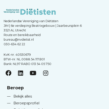
Nederlandse Vereniging van Diëtisten
JIM | 6e verdieping Beatrixgebouw | Jaarbeursplein 6
3521 AL Utrecht
Route en bereikbaarheid
bureau@nvdietist.nl
030-634 62 22
KvK-nr. 40530679
BTW-nr. NL.0088.54.117.B01
Bank: NL97 RABO 013 54 05 750
Beroep
—
Bekijk alles
—
Beroepsprofiel