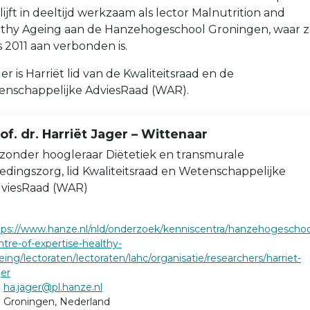
lijft in deeltijd werkzaam als lector Malnutrition and
thy Ageing aan de Hanzehogeschool Groningen, waar z
s 2011 aan verbonden is.
er is Harriët lid van de Kwaliteitsraad en de
nschappelijke AdviesRaad (WAR).
of. dr. Harriët Jager – Wittenaar
jzonder hoogleraar Diëtetiek en transmurale
edingszorg, lid Kwaliteitsraad en Wetenschappelijke
viesRaad (WAR)
tps://www.hanze.nl/nld/onderzoek/kenniscentra/hanzehogeschoo
ntre-of-expertise-healthy-
eing/lectoraten/lectoraten/lahc/organisatie/researchers/harriet-
ger
ha.jager@pl.hanze.nl
Groningen, Nederland