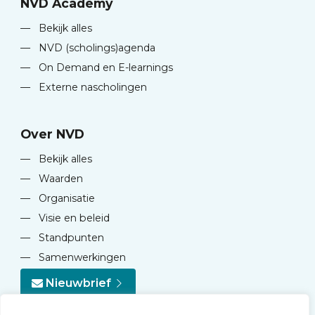
NVD Academy
—
Bekijk alles
—
NVD (scholings)agenda
—
On Demand en E-learnings
—
Externe nascholingen
Over NVD
—
Bekijk alles
—
Waarden
—
Organisatie
—
Visie en beleid
—
Standpunten
—
Samenwerkingen
Nieuwbrief