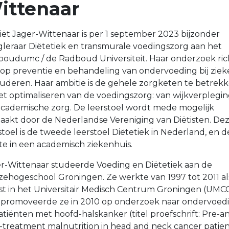
ittenaar
iët Jager-Wittenaar is per 1 september 2023 bijzonder
leraar Diëtetiek en transmurale voedingszorg aan het
oudumc / de Radboud Universiteit. Haar onderzoek ric
 op preventie en behandeling van ondervoeding bij zie
uderen. Haar ambitie is de gehele zorgketen te betrek
het optimaliseren van de voedingszorg: van wijkverplegi
academische zorg. De leerstoel wordt mede mogelijk
akt door de Nederlandse Vereniging van Diëtisten. De
stoel is de tweede leerstoel Diëtetiek in Nederland, en d
te in een academisch ziekenhuis.
r-Wittenaar studeerde Voeding en Diëtetiek aan de
ehogeschool Groningen. Ze werkte van 1997 tot 2011 al
ist in het Universitair Medisch Centrum Groningen (UMCG
 promoveerde ze in 2010 op onderzoek naar ondervoed
patiënten met hoofd-halskanker (titel proefschrift: Pre-a
-treatment malnutrition in head and neck cancer patien