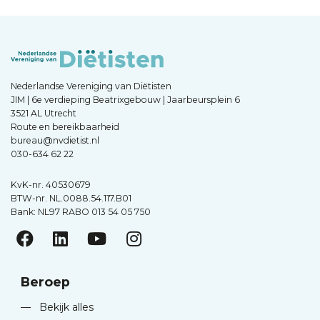
Nederlandse Vereniging van Diëtisten
JIM | 6e verdieping Beatrixgebouw | Jaarbeursplein 6
3521 AL Utrecht
Route en bereikbaarheid
bureau@nvdietist.nl
030-634 62 22
KvK-nr. 40530679
BTW-nr. NL.0088.54.117.B01
Bank: NL97 RABO 013 54 05 750
Beroep
—
Bekijk alles