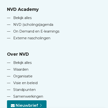
NVD Academy
—
Bekijk alles
—
NVD (scholings)agenda
—
On Demand en E-learnings
—
Externe nascholingen
Over NVD
—
Bekijk alles
—
Waarden
—
Organisatie
—
Visie en beleid
—
Standpunten
—
Samenwerkingen
Nieuwbrief