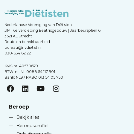
Nederlandse Vereniging van Diëtisten
JIM | 6e verdieping Beatrixgebouw | Jaarbeursplein 6
3521 AL Utrecht
Route en bereikbaarheid
bureau@nvdietist.nl
030-634 62 22
KvK-nr. 40530679
BTW-nr. NL.0088.54.117.B01
Bank: NL97 RABO 013 54 05 750
Beroep
—
Bekijk alles
—
Beroepsprofiel