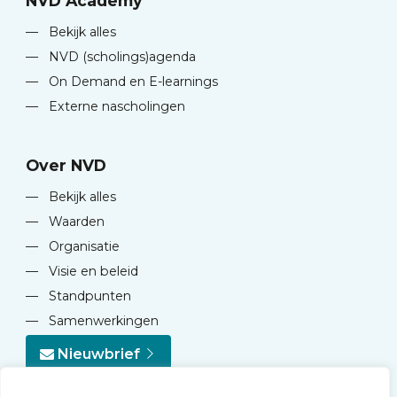
NVD Academy
—
Bekijk alles
—
NVD (scholings)agenda
—
On Demand en E-learnings
—
Externe nascholingen
Over NVD
—
Bekijk alles
—
Waarden
—
Organisatie
—
Visie en beleid
—
Standpunten
—
Samenwerkingen
Nieuwbrief