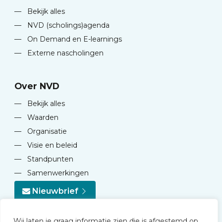
—
Bekijk alles
—
NVD (scholings)agenda
—
On Demand en E-learnings
—
Externe nascholingen
Over NVD
—
Bekijk alles
—
Waarden
—
Organisatie
—
Visie en beleid
—
Standpunten
—
Samenwerkingen
Nieuwbrief
Wij laten je graag informatie zien die is afgestemd op