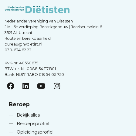
Nederlandse Vereniging van Diëtisten
JIM | 6e verdieping Beatrixgebouw | Jaarbeursplein 6
3521 AL Utrecht
Route en bereikbaarheid
bureau@nvdietist.nl
030-634 62 22
KvK-nr. 40530679
BTW-nr. NL.0088.54.117.B01
Bank: NL97 RABO 013 54 05 750
Beroep
—
Bekijk alles
—
Beroepsprofiel
—
Opleidingsprofiel