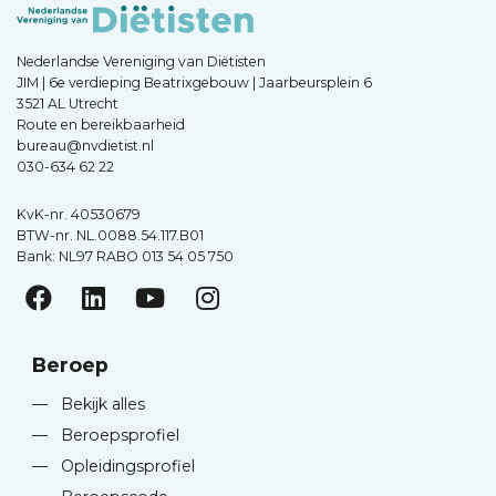
Nederlandse Vereniging van Diëtisten
JIM | 6e verdieping Beatrixgebouw | Jaarbeursplein 6
3521 AL Utrecht
Route en bereikbaarheid
bureau@nvdietist.nl
030-634 62 22
KvK-nr. 40530679
BTW-nr. NL.0088.54.117.B01
Bank: NL97 RABO 013 54 05 750
Beroep
—
Bekijk alles
—
Beroepsprofiel
—
Opleidingsprofiel