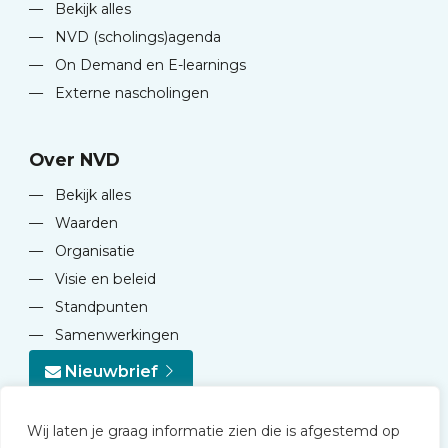
—
Bekijk alles
—
NVD (scholings)agenda
—
On Demand en E-learnings
—
Externe nascholingen
Over NVD
—
Bekijk alles
—
Waarden
—
Organisatie
—
Visie en beleid
—
Standpunten
—
Samenwerkingen
Nieuwbrief
Wij laten je graag informatie zien die is afgestemd op