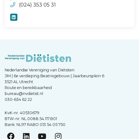
(024) 353 05 31
Nederlandse Vereniging van Diëtisten
JIM | 6e verdieping Beatrixgebouw | Jaarbeursplein 6
3521 AL Utrecht
Route en bereikbaarheid
bureau@nvdietist.nl
030-634 62 22
KvK-nr. 40530679
BTW-nr. NL.0088.54.117.B01
Bank: NL97 RABO 013 54 05 750