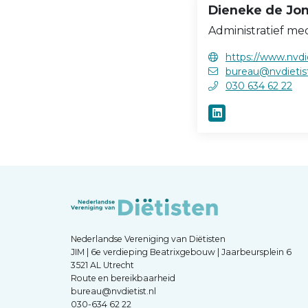
Dieneke de Jo
Administratief me
https://www.nvdie
bureau@nvdietist
030 634 62 22
Nederlandse Vereniging van Diëtisten
JIM | 6e verdieping Beatrixgebouw | Jaarbeursplein 6
3521 AL Utrecht
Route en bereikbaarheid
bureau@nvdietist.nl
030-634 62 22