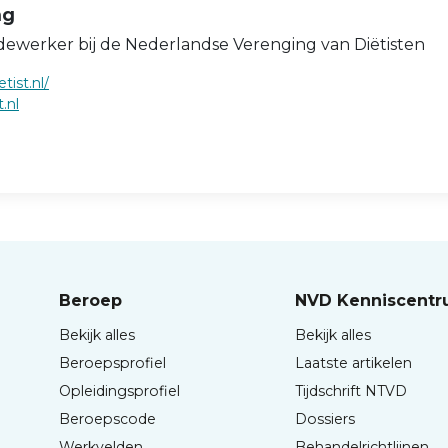
ng
dewerker bij de Nederlandse Verenging van Diëtisten
tist.nl/
.nl
Beroep
NVD Kenniscent
Bekijk alles
Bekijk alles
Beroepsprofiel
Laatste artikelen
Opleidingsprofiel
Tijdschrift NTVD
Beroepscode
Dossiers
Werkvelden
Behandelrichtlijnen