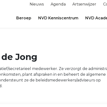
Nieuws
Agenda
Artsenwijzer
C
Beroep
NVD Kenniscentrum
NVD Acad
 de Jong
atief/secretarieel medewerker. Ze verzorgt de administra
eenkomsten, plant afspraken in en beheert de algemene
 ondersteunt ze de beleidsmedewerkers/adviseurs op
d.