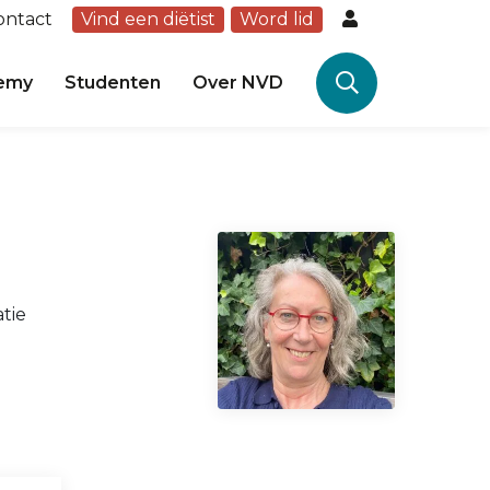
ontact
Vind een diëtist
Word lid
emy
Studenten
Over NVD
tie