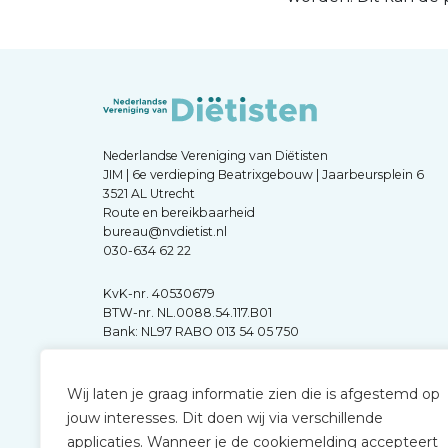
Nederlandse Vereniging van Diëtisten
JIM | 6e verdieping Beatrixgebouw | Jaarbeursplein 6
3521 AL Utrecht
Route en bereikbaarheid
bureau@nvdietist.nl
030-634 62 22
KvK-nr. 40530679
BTW-nr. NL.0088.54.117.B01
Bank: NL97 RABO 013 54 05 750
Wij laten je graag informatie zien die is afgestemd op
jouw interesses. Dit doen wij via verschillende
applicaties. Wanneer je de cookiemelding accepteert