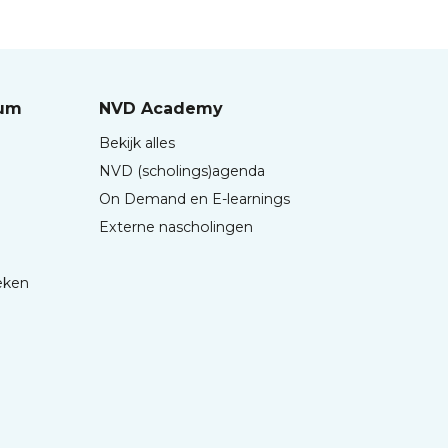
rum
NVD Academy
Bekijk alles
NVD (scholings)agenda
On Demand en E-learnings
Externe nascholingen
eken