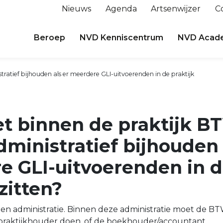
Nieuws
Agenda
Artsenwijzer
C
Beroep
NVD Kenniscentrum
NVD Acad
ratief bijhouden als er meerdere GLI-uitvoerenden in de praktijk
t binnen de praktijk B
dministratief bijhouden 
e GLI-uitvoerenden in 
zitten?
 een administratie. Binnen deze administratie moet de B
 praktijkhouder doen, of de boekhouder/accountant.