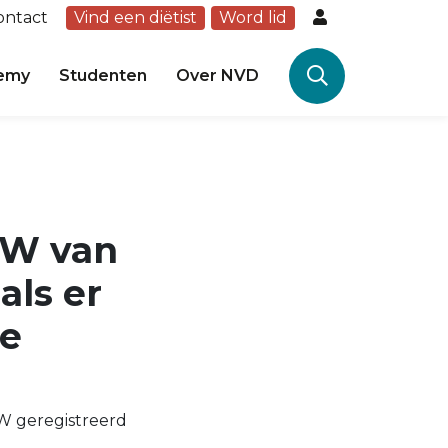
ontact
Vind een diëtist
Word lid
emy
Studenten
Over NVD
TW van
als er
de
TW geregistreerd