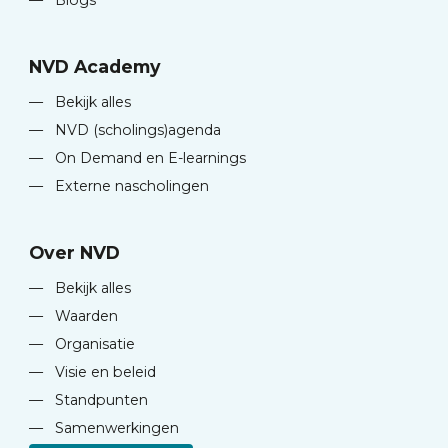
—
Blogs
NVD Academy
—
Bekijk alles
—
NVD (scholings)agenda
—
On Demand en E-learnings
—
Externe nascholingen
Over NVD
—
Bekijk alles
—
Waarden
—
Organisatie
—
Visie en beleid
—
Standpunten
—
Samenwerkingen