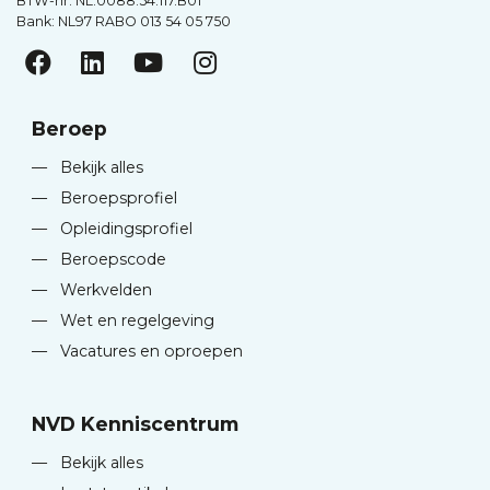
BTW-nr. NL.0088.54.117.B01
Bank: NL97 RABO 013 54 05 750
Beroep
—
Bekijk alles
—
Beroepsprofiel
—
Opleidingsprofiel
—
Beroepscode
—
Werkvelden
—
Wet en regelgeving
—
Vacatures en oproepen
NVD Kenniscentrum
—
Bekijk alles