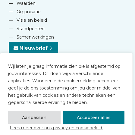
—
Waarden
—
Organisatie
—
Visie en beleid
—
Standpunten
—
Samenwerkingen
Nieuwbrief
Wij laten je graag informatie zien die is afgestemd op
jouw interesses. Dit doen wij via verschillende
applicaties. Wanneer je de cookiemelding accepteert
geef je de ons toestemming om jou door middel van
© 2026 NVD
het gebruik van cookies en andere technieken een
Privacy statement
gepersonaliseerde ervaring te bieden.
Disclaimer
Algemene voorwaarden NVD Academy
Aanpassen
Accepteer alles
Lees meer over ons privacy en cookiebeleid.