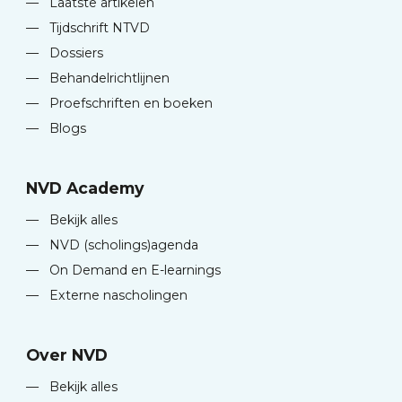
—
Laatste artikelen
—
Tijdschrift NTVD
—
Dossiers
—
Behandelrichtlijnen
—
Proefschriften en boeken
—
Blogs
NVD Academy
—
Bekijk alles
—
NVD (scholings)agenda
—
On Demand en E-learnings
—
Externe nascholingen
Over NVD
—
Bekijk alles