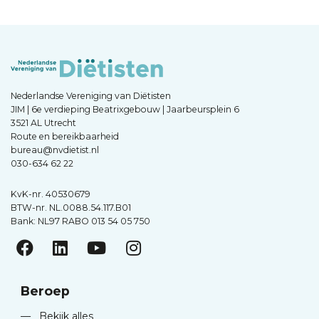
Nederlandse Vereniging van Diëtisten
JIM | 6e verdieping Beatrixgebouw | Jaarbeursplein 6
3521 AL Utrecht
Route en bereikbaarheid
bureau@nvdietist.nl
030-634 62 22
KvK-nr. 40530679
BTW-nr. NL.0088.54.117.B01
Bank: NL97 RABO 013 54 05 750
Beroep
—
Bekijk alles