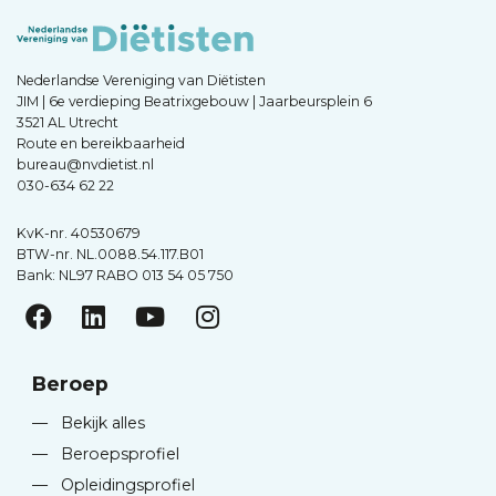
Nederlandse Vereniging van Diëtisten
JIM | 6e verdieping Beatrixgebouw | Jaarbeursplein 6
3521 AL Utrecht
Route en bereikbaarheid
bureau@nvdietist.nl
030-634 62 22
KvK-nr. 40530679
BTW-nr. NL.0088.54.117.B01
Bank: NL97 RABO 013 54 05 750
Beroep
—
Bekijk alles
—
Beroepsprofiel
—
Opleidingsprofiel