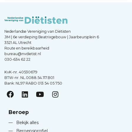
Nederlandse Vereniging van Diëtisten
JIM | 6e verdieping Beatrixgebouw | Jaarbeursplein 6
3521 AL Utrecht
Route en bereikbaarheid
bureau@nvdietist.nl
030-634 62 22
KvK-nr. 40530679
BTW-nr. NL.0088.54.117.B01
Bank: NL97 RABO 013 54 05 750
Beroep
—
Bekijk alles
—
Beroepsprofiel