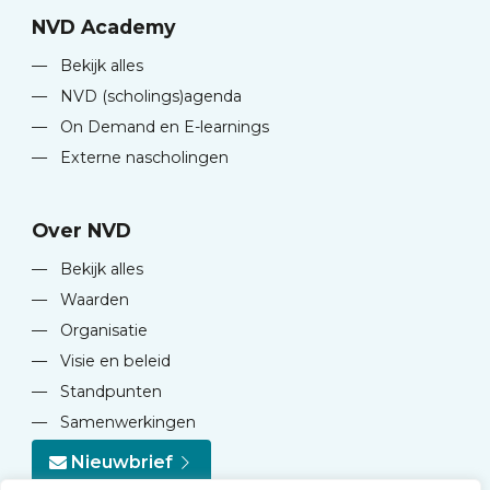
NVD Academy
—
Bekijk alles
—
NVD (scholings)agenda
—
On Demand en E-learnings
—
Externe nascholingen
Over NVD
—
Bekijk alles
—
Waarden
—
Organisatie
—
Visie en beleid
—
Standpunten
—
Samenwerkingen
Nieuwbrief