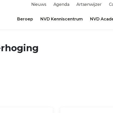
Nieuws
Agenda
Artsenwijzer
C
Beroep
NVD Kenniscentrum
NVD Acad
erhoging