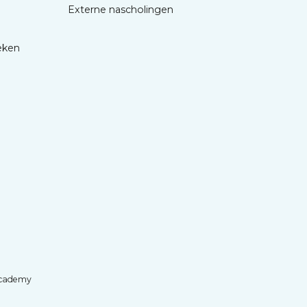
Externe nascholingen
eken
cademy