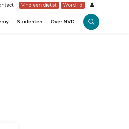
ontact
Vind een diëtist
Word lid
emy
Studenten
Over NVD