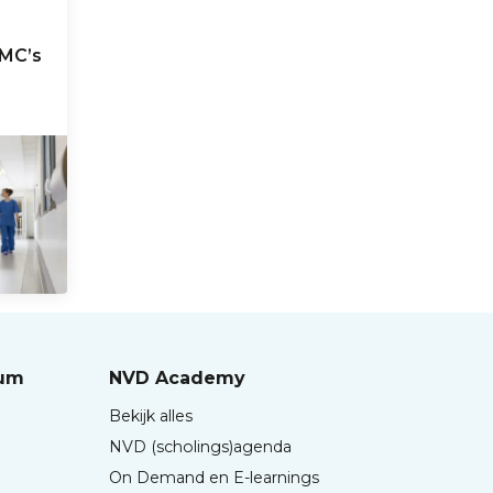
UMC’s
rum
NVD Academy
Bekijk alles
NVD (scholings)agenda
On Demand en E-learnings