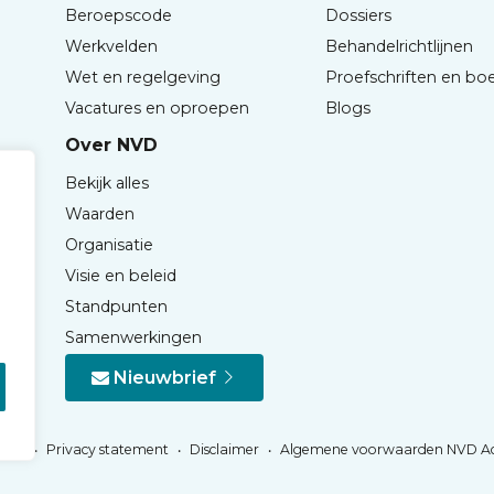
Beroepscode
Dossiers
Werkvelden
Behandelrichtlijnen
Wet en regelgeving
Proefschriften en bo
Vacatures en oproepen
Blogs
Over NVD
Bekijk alles
Waarden
Organisatie
Visie en beleid
Standpunten
Samenwerkingen
Nieuwbrief
Privacy statement
Disclaimer
Algemene voorwaarden NVD A
NVD