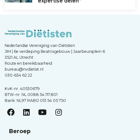
expertise delen”
Nederlandse Vereniging van Diëtisten
JIM | 6e verdieping Beatrixgebouw | Jaarbeursplein 6
3521 AL Utrecht
Route en bereikbaarheid
bureau@nvdietist.nl
030-634 62 22
KvK-nr. 40530679
BTW-nr. NL.0088.54.117.B01
Bank: NL97 RABO 013 54 05 750
Beroep