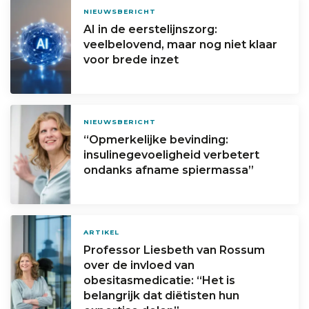
NIEUWSBERICHT
AI in de eerstelijnszorg:
veelbelovend, maar nog niet klaar
voor brede inzet
NIEUWSBERICHT
“Opmerkelijke bevinding:
insulinegevoeligheid verbetert
ondanks afname spiermassa”
ARTIKEL
Professor Liesbeth van Rossum
over de invloed van
obesitasmedicatie: “Het is
belangrijk dat diëtisten hun