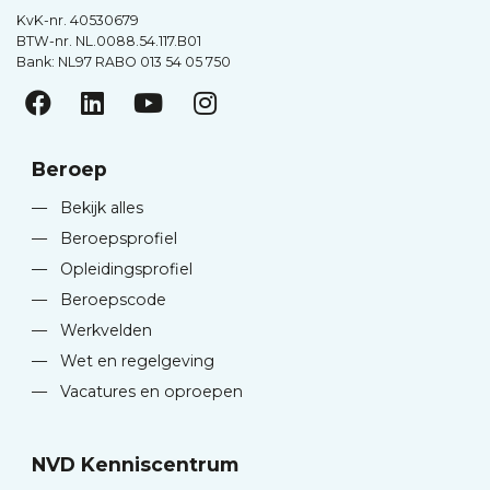
KvK-nr. 40530679
BTW-nr. NL.0088.54.117.B01
Bank: NL97 RABO 013 54 05 750
Beroep
—
Bekijk alles
—
Beroepsprofiel
—
Opleidingsprofiel
—
Beroepscode
—
Werkvelden
—
Wet en regelgeving
—
Vacatures en oproepen
NVD Kenniscentrum