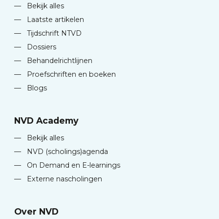
—
Bekijk alles
—
Laatste artikelen
—
Tijdschrift NTVD
—
Dossiers
—
Behandelrichtlijnen
—
Proefschriften en boeken
—
Blogs
NVD Academy
—
Bekijk alles
—
NVD (scholings)agenda
—
On Demand en E-learnings
—
Externe nascholingen
Over NVD