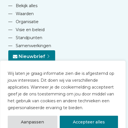
—
Bekijk alles
—
Waarden
—
Organisatie
—
Visie en beleid
—
Standpunten
—
Samenwerkingen
Nieuwbrief
Wij laten je graag informatie zien die is afgestemd op
jouw interesses. Dit doen wij via verschillende
applicaties. Wanneer je de cookiemelding accepteert
geef je de ons toestemming om jou door middel van
© 2026 NVD
het gebruik van cookies en andere technieken een
Privacy statement
gepersonaliseerde ervaring te bieden.
Disclaimer
Algemene voorwaarden NVD Academy
Aanpassen
Accepteer alles