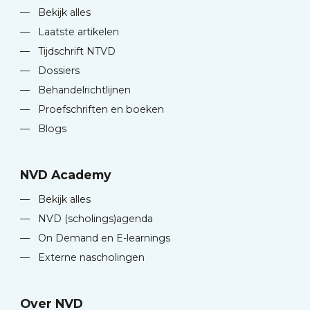
—
Bekijk alles
—
Laatste artikelen
—
Tijdschrift NTVD
—
Dossiers
—
Behandelrichtlijnen
—
Proefschriften en boeken
—
Blogs
NVD Academy
—
Bekijk alles
—
NVD (scholings)agenda
—
On Demand en E-learnings
—
Externe nascholingen
Over NVD