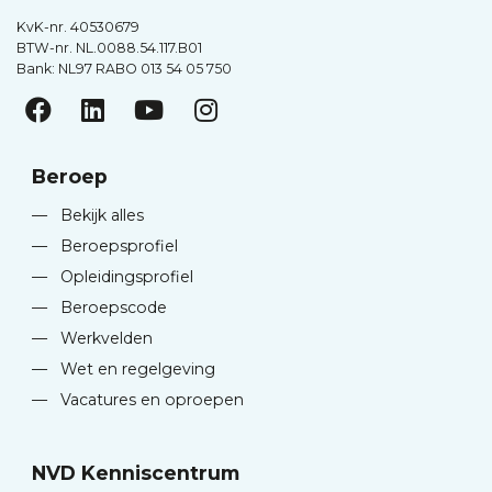
KvK-nr. 40530679
BTW-nr. NL.0088.54.117.B01
Bank: NL97 RABO 013 54 05 750
Beroep
—
Bekijk alles
—
Beroepsprofiel
—
Opleidingsprofiel
—
Beroepscode
—
Werkvelden
—
Wet en regelgeving
—
Vacatures en oproepen
NVD Kenniscentrum