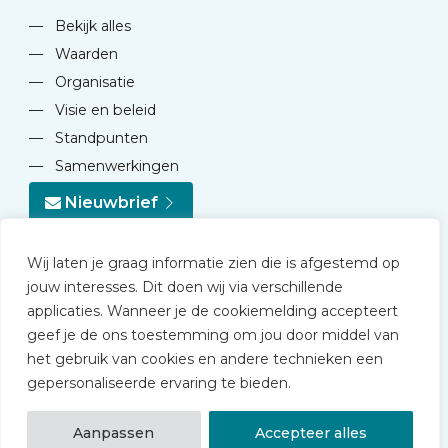
—
Bekijk alles
—
Waarden
—
Organisatie
—
Visie en beleid
—
Standpunten
—
Samenwerkingen
Nieuwbrief
Wij laten je graag informatie zien die is afgestemd op
jouw interesses. Dit doen wij via verschillende
applicaties. Wanneer je de cookiemelding accepteert
geef je de ons toestemming om jou door middel van
© 2026 NVD
het gebruik van cookies en andere technieken een
Privacy statement
gepersonaliseerde ervaring te bieden.
Disclaimer
Algemene voorwaarden NVD Academy
Aanpassen
Accepteer alles