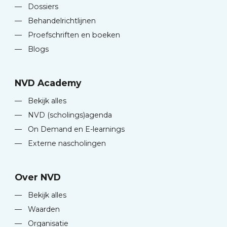
—
Dossiers
—
Behandelrichtlijnen
—
Proefschriften en boeken
—
Blogs
NVD Academy
—
Bekijk alles
—
NVD (scholings)agenda
—
On Demand en E-learnings
—
Externe nascholingen
Over NVD
—
Bekijk alles
—
Waarden
—
Organisatie