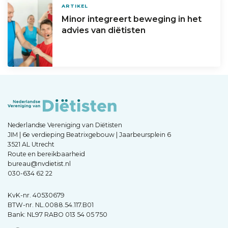
ARTIKEL
Minor integreert beweging in het
advies van diëtisten
Nederlandse Vereniging van Diëtisten
JIM | 6e verdieping Beatrixgebouw | Jaarbeursplein 6
3521 AL Utrecht
Route en bereikbaarheid
bureau@nvdietist.nl
030-634 62 22
KvK-nr. 40530679
BTW-nr. NL.0088.54.117.B01
Bank: NL97 RABO 013 54 05 750