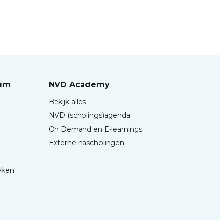
rum
NVD Academy
Bekijk alles
NVD (scholings)agenda
On Demand en E-learnings
Externe nascholingen
eken