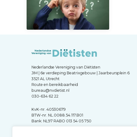
Nederlandse Vereniging van Diëtisten
JIM | 6e verdieping Beatrixgebouw | Jaarbeursplein 6
3521 AL Utrecht
Route en bereikbaarheid
bureau@nvdietist.nl
030-634 62 22
KvK-nr. 40530679
BTW-nr. NL.0088.54.117.B01
Bank: NL97 RABO 013 54 05 750