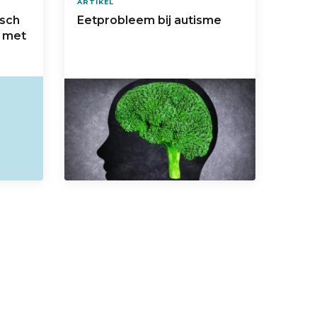
ARTIKEL
isch
Eetprobleem bij autisme
n met