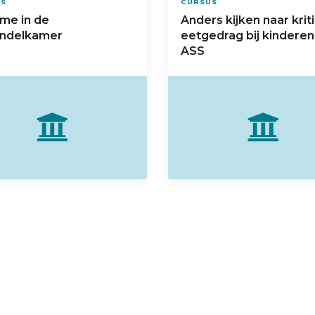
US
CURSUS
sme in de
Anders kijken naar krit
ndelkamer
eetgedrag bij kindere
ASS