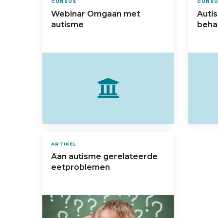
CURSUS
CURS
Webinar Omgaan met
Auti
autisme
beha
ARTIKEL
Aan autisme gerelateerde
eetproblemen