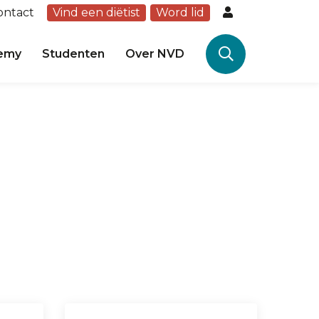
ontact
Vind een diëtist
Word lid
emy
Studenten
Over NVD