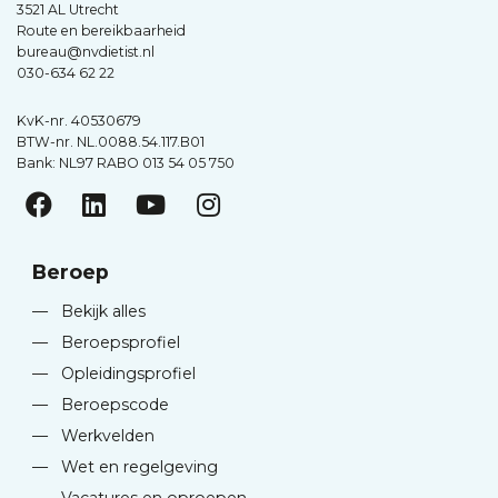
3521 AL Utrecht
Route en bereikbaarheid
bureau@nvdietist.nl
030-634 62 22
KvK-nr. 40530679
BTW-nr. NL.0088.54.117.B01
Bank: NL97 RABO 013 54 05 750
Beroep
—
Bekijk alles
—
Beroepsprofiel
—
Opleidingsprofiel
—
Beroepscode
—
Werkvelden
—
Wet en regelgeving