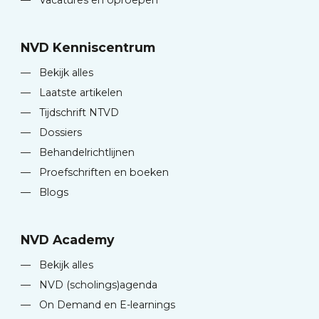
—
Vacatures en oproepen
NVD Kenniscentrum
—
Bekijk alles
—
Laatste artikelen
—
Tijdschrift NTVD
—
Dossiers
—
Behandelrichtlijnen
—
Proefschriften en boeken
—
Blogs
NVD Academy
—
Bekijk alles
—
NVD (scholings)agenda
—
On Demand en E-learnings