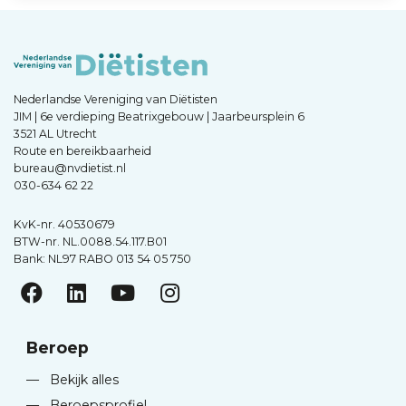
Nederlandse Vereniging van Diëtisten
JIM | 6e verdieping Beatrixgebouw | Jaarbeursplein 6
3521 AL Utrecht
Route en bereikbaarheid
bureau@nvdietist.nl
030-634 62 22
KvK-nr. 40530679
BTW-nr. NL.0088.54.117.B01
Bank: NL97 RABO 013 54 05 750
Beroep
—
Bekijk alles
—
Beroepsprofiel